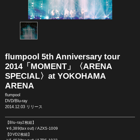
flumpool 5th Anniversary tour
2014「MOMENT」〈ARENA
SPECIAL〉at YOKOHAMA
ARENA
flumpool
DVD/Blu-ray
2014.12.03
リリース
【Blu-ray2枚組】
￥6,389(tax out) / AZXS-1009
【DVD2枚組】