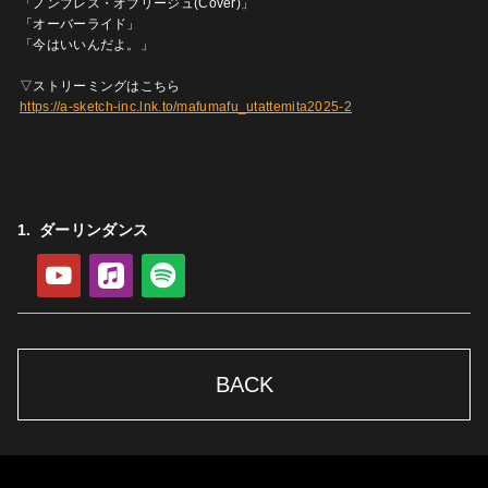
「ノンブレス・オブリージュ(Cover)」
「オーバーライド」
「今はいいんだよ。」
▽ストリーミングはこちら
https://a-sketch-inc.lnk.to/mafumafu_utattemita2025-2
ダーリンダンス
YouTube
Apple Music
Spotify
BACK