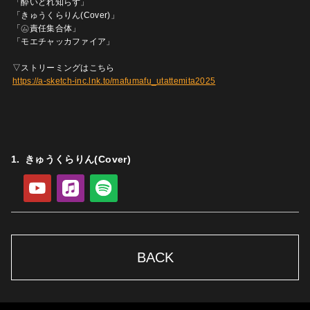
「酔いどれ知らず」
「きゅうくらりん(Cover)」
「㋰責任集合体」
「モエチャッカファイア」
▽ストリーミングはこちら
https://a-sketch-inc.lnk.to/mafumafu_utattemita2025
きゅうくらりん(Cover)
YouTube
Apple Music
Spotify
BACK