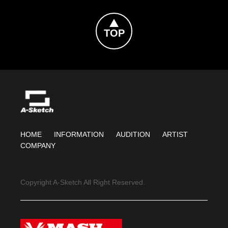
やりきった充実感と安堵に満ちた表情を見せた。
※オリジナル特典「A4クリアファイル - A ver.」は商品に同梱
[イベントに関するお問い合わせ]
しお送りいたします。
Topへ戻る
ユニバーサル ミュージック カスタマーサービス・センター
撮影：西槇太一
※対象商品1点につき1枚のエントリーカードが付与されます。
https://support.universal-music.co.jp/hc/ja
エントリーカード1枚につき、１口ご応募いただけます。商品を
受付時間：月～金 10:00～18:00(祝祭日を除く)
<公演情報>
複数点ご購入の場合、複数口ご応募が可能です。
※お問い合わせへのご返答は、メールにてご連絡差し上げてお
芸能生活３０周年記念！！大泉洋リサイタル２-リベンジ-
※ご当選は各会場おひとり様1口までとなります。
ります。
supported by LIVE DAM WAO!
※お問い合わせ内容によっては、返信にお時間をいただく場合
[Loppi端末でのご購入]
がございます。
▼札幌公演 北海道立総合体育センター 北海きたえーる
Loppi端末TOP画面の「各種番号をお持ちの方」より、商品番号
※営業時間外のお問い合わせは、翌営業日以降の回答とさせて
日程：2026年5月30日（土）、31日（日） 15:00開場 / 16:00
を入力し店内レジにて代金をお支払い下さい。
いただきます。
開演
・・・
商品番号
[商品販売について(HMVカスタマーサービスセンター)]
▼神戸公演 神戸ワールド記念ホール
●AW16802183：大泉 洋 芸能生活30周年記念EP「感謝しかござ
https://www.hmv.co.jp/members/contacthmv/entry/?
日程：2026年6月11日（木） 17:00開場 / 18:00開演 13日
HOME
INFORMATION
AUDITION
ARTIST
いません」【初回限定盤】(CD+Blu-ray)
qcode=255w.withlive.jp/help.html
（土）、14日（日） 15:00開場 / 16:00開演
COMPANY
●AW16802184：大泉 洋 芸能生活30周年記念EP「感謝しかござ
※お問合せの際は各種締切日、およびイベント日の2日前までに
いません」
お願いします。
▼横浜公演 横浜アリーナ
・・・
※直前にお問合せいただいた場合はイベント開始時間までにお
日程：2026年6月20日（土）、21日（日） 15:00開場 / 16:00
※Loppi端末から排出される「申込券」をお持ちになり、30分以
Copyright A-Sketch All Right Reserved.
答えできない場合がございます。
開演
内にご注文いただいた店舗のレジにてお支払いください。
※お支払いには「現金」「クレジットカード」「QRコード決
大泉 洋 芸能生活３０周年記念EP「感謝しかございません」応
詳細
https://www.teamnacs.com/stage.php?ex=2026_02
済」「電子マネー」等がご利用いただけます。
援店企画が決定！
※購入代金をお支払い後のキャンセルは一切お受けできませ
大泉 洋 芸能生活３０周年記念EP「感謝しかございません」発
<横浜アリーナ公演を全国の映画館でライブ・ビューイング＆デ