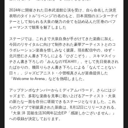
【商品概要】
大阪の3会場で開催することを発表しました。。
大泉 洋 芸能生活30周年記念EP「感謝しかございません」
2024年に開催された日本武道館公演を受け、自ら命名した決意
2026年8月12日（水）発売
表明のタイトル“リベンジ”の名のもと、日本屈指のエンターテイ
本イベントでは、ジャケット撮影やレコーディング時の貴重な
＜予約購入リンク＞
ナーとして知られる大泉の魅力の全てを詰め込んだ圧巻のパフ
メイキング映像をはじめ、楽曲提供に携わった豪華アーティス
https://yooizumi.lnk.to/30th_anniversary_EP
ォーマンスで観客を魅了しました
トとの対談でも見せたEPにまつわるエピソードや、4万8,000人
のファンを熱狂させたアリーナツアーの振り返りを本人自らが
ステージでは、これまで大泉自身が手がけてきた楽曲に加え、
セルフ解説するなど、大泉本人とともに振り返ることができる
今回のリサイタルに向けて制作された豪華アーティストとのコ
ファン必見のプレミアムな機会となっております。本イベント
ラボレーション楽曲を惜しみなく披露。現在配信中の、ゆず・
は、対象期間中にHMV&BOOKS online、＠Loppi、オフィスキ
北川悠仁さん書き下ろしによる「ひざこぞう」、スキマスイッ
ューオンラインショップCUE PROにて対象商品を購入・応募し
チさん書き下ろしの「みんなのYEAH!!!」、そして先日発表され
た人の中から抽選で招待される企画です。
たばかりの、幾田りらさん書き下ろしによる「なんてことない
日々」、ジャズピアニスト・小曽根真さんが楽曲提供した
さらに、CD購入者対象の封入キャンペーンや店頭キャンペー
「Welcome to Arena」などを熱唱しました。
ン、そしてリリースを記念したデジタルキャンペーンの内容も
発表となりました。デジタルキャンペーンは、「大泉 洋 芸能生
アップテンポなナンバーからミディアムバラード、さらにはジ
活30周年記念EP「感謝しかございません」」Pre-Add ・Pre-
ャズまで、多彩な楽曲を見事に歌い上げるアーティスト・大泉
Save（事前登録）やダウンロード購入者を対象にしたプレゼン
の新たな一面を存分に堪能できるステージとなりました。これ
トキャンペーンとなっております。詳しくはHPやSNSをチェッ
らのライブで初披露された新曲は、8月12日にリリースされる、
クしてください。
ALBUM
『大泉 洋 芸能生活30周年記念EP「感謝しかございません」』
大泉 洋 芸能生活30周年記念EP「感
への収録が決定しております。
【イベント概要】
謝しかございません」
大泉 洋「芸能生活30周年記念!!大泉洋リサイタル２-リベンジ-」