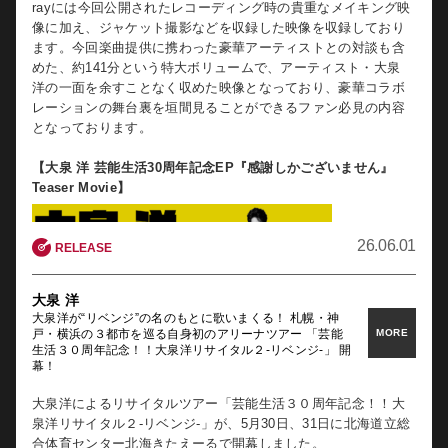
rayには今回公開されたレコーディング時の貴重なメイキング映
像に加え、ジャケット撮影などを収録した映像を収録しており
ます。今回楽曲提供に携わった豪華アーティストとの対談も含
めた、約141分という特大ボリュームで、アーティスト・大泉
洋の一面を余すことなく収めた映像となっており、豪華コラボ
レーションの舞台裏を垣間見ることができるファン必見の内容
ALBUM
となっております。
大泉 洋 芸能生活30周年記念EP「感
謝しかございません」
【大泉 洋 芸能生活30周年記念EP『感謝しかございません』
Teaser Movie】
26.07.28
NEWS
26.06.01
RELEASE
大泉 洋
大泉 洋
芸能生活30周年記念EP「感謝しかございません」発売記
大泉洋が“リベンジ”の名のもとに歌いまくる！ 札幌・神
念！札幌・東京・大阪でプレミアム・アフタートークイベ
MORE
MORE
戸・横浜の３都市を巡る自身初のアリーナツアー 「芸能
ント開催決定！制作秘話やアリーナツアーをセルフ解説
生活３０周年記念！！大泉洋リサイタル２-リベンジ-」 開
も！ さらにリリースを記念した店頭キャンペーンやデジ
幕！
タルキャンペーンも開始。
大泉洋によるリサイタルツアー「芸能生活３０周年記念！！大
⼤泉 洋が、8月12日（水）にリリースする芸能生活30周年記念
https://youtu.be/3gHOU_EyvOs
泉洋リサイタル２-リベンジ-」が、5月30日、31日に北海道立総
EP『感謝しかございません』の発売を記念し、CD購入者を対象
合体育センター北海きたえーるで開幕しました。
としたプレミアム・アフター・トークイベントを札幌・東京・