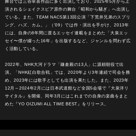
舞台では三谷幸喜作品に多く出演しており、2025年5月から上
演されるシェイクスピア原作の舞台「昭和から騒ぎ」へ出演し
ている。また、TEAM NACS第13回公演「下荒井兄弟のスプリ
ング、ハズ、カム。」（’09）では作・演出を手がけ、2013年
には、自身の8年間に渡るエッセイ連載をまとめた「大泉エッ
セイ〜僕が綴った16年」を出版するなど、ジャンルを問わず広
く活動している。
2022年、NHK大河ドラマ「鎌倉殿の13人」に源頼朝役で出
演。「NHK紅白歌合戦」では、2020年より3年連続で司会を務
め、2023年には歌手としても出演を果たした。また、2023年
12月～2024年2月には日本武道館など全国5会場で『大泉洋リ
サイタル』を開催、同年3月にはこれまでの自身の楽曲をまと
めた『YO OIZUMI ALL TIME BEST』をリリース。