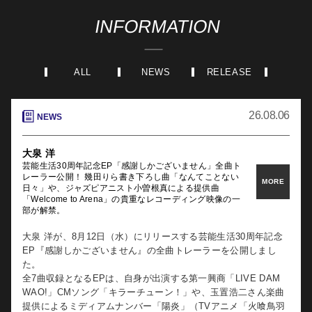
INFORMATION
ALL
NEWS
RELEASE
26.08.06
NEWS
大泉 洋
芸能生活30周年記念EP「感謝しかございません」全曲ト
レーラー公開！ 幾田りら書き下ろし曲「なんてことない
MORE
日々」や、ジャズピアニスト小曽根真による提供曲
「Welcome to Arena」の貴重なレコーディング映像の一
部が解禁。
⼤泉 洋が、8月12日（水）にリリースする芸能生活30周年記念
EP『感謝しかございません』の全曲トレーラーを公開しまし
た。
全7曲収録となるEPは、自身が出演する第一興商「LIVE DAM
WAO!」CMソング「キラーチューン！」や、玉置浩二さん楽曲
提供によるミディアムナンバー「陽炎」（TVアニメ「火喰鳥羽