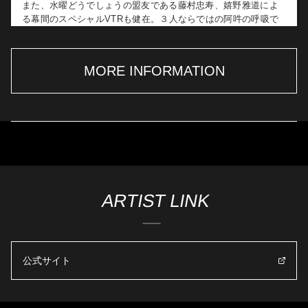
また、水曜どうでしょうの盟友である藤村忠寿、嬉野雅道によ
ツアーを振り返るアフタートークイベント
る幕間のスペシャルVTRも健在。３人ならではの阿吽の呼吸で
※出演は大泉 洋本人のみを予定しております
繰り広げられる掛け合いに、会場は割れんばかりの盛り上がり
26.07.28
NEWS
を見せました。
【日程・場所】
＜札幌＞
MORE INFORMATION
大泉 洋
本ツアーはこの後、神戸ワールド記念ホール公演、そしてライ
日時：2026年10月25日(日)15:00開演
芸能生活30周年記念EP「感謝しかございません」発売記
ブの聖地・横浜アリーナ公演と続きます。ツアーファイナルと
場所：札幌市内某所
念！札幌・東京・大阪でプレミアム・アフタートークイベ
MORE
なる横浜アリーナ公演2日目の模様は、全国の映画館でライブ・
招待人数：220人予定
ント開催決定！制作秘話やアリーナツアーをセルフ解説
ビューイングとして上映されるほか、公演翌週には大泉による
も！ さらにリリースを記念した店頭キャンペーンやデジ
タルキャンペーンも開始。
スペシャルコメント付きのディレイ・ビューイングの開催が決
＜東京＞
定しております。
日時：2026年10月30日(金)18:00開演
⼤泉 洋が、8月12日（水）にリリースする芸能生活30周年記念
場所：東京都内某所
EP『感謝しかございません』の発売を記念し、CD購入者を対象
上映館やチケット情報などの詳細は、ライブ・ビューイング・
招待人数：300人予定
としたプレミアム・アフター・トークイベントを札幌・東京・
ジャパン特設ページをご覧ください。
大阪の3会場で開催することを発表しました。。
ARTIST LINK
＜大阪＞
日時：2026年10月31日(土)15:00開演
本イベントでは、ジャケット撮影やレコーディング時の貴重な
場所：大阪府内某所
メイキング映像をはじめ、楽曲提供に携わった豪華アーティス
招待人数：265人予定
トとの対談でも見せたEPにまつわるエピソードや、4万8,000人
公式サイト
のファンを熱狂させたアリーナツアーの振り返りを本人自らが
※全会場、全席指定となります。
セルフ解説するなど、大泉本人とともに振り返ることができる
ファン必見のプレミアムな機会となっております。本イベント
【エントリーカード配布期間】
は、対象期間中にHMV&BOOKS online、＠Loppi、オフィスキ