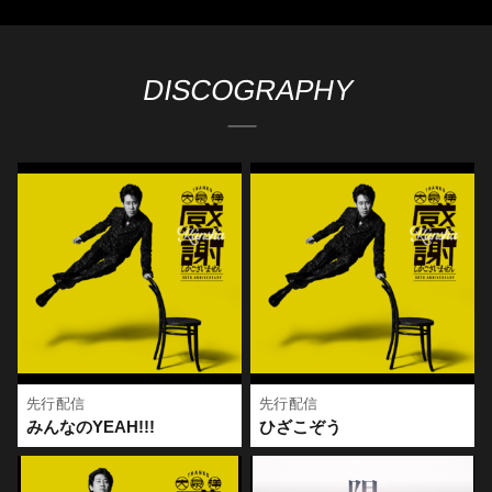
～9月6日(日)23:59
ューオンラインショップCUE PROにて対象商品を購入・応募し
※9月６日（日）23:59までに決済が完了している商品が配布対
た人の中から抽選で招待される企画です。
象となります
さらに、CD購入者対象の封入キャンペーンや店頭キャンペー
DISCOGRAPHY
【対象商品】
5月31日、北海道立総合体育センター 北海きたえーる
ン、そしてリリースを記念したデジタルキャンペーンの内容も
2026年8月12日（水）発売
地元・北海道で開幕を迎え、圧巻のステージパフォーマンスを
発表となりました。デジタルキャンペーンは、「大泉 洋 芸能生
「大泉 洋 芸能生活30周年記念EP「感謝しかございません」
見せた大泉洋。
活30周年記念EP「感謝しかございません」」Pre-Add ・Pre-
◎初回限定盤[CD+Blu-ray] 5,280円 (税込) / AZCS-19001
Save（事前登録）やダウンロード購入者を対象にしたプレゼン
◎通常盤[CD only] 2,750円 (税込) / AZCS-10001
トキャンペーンとなっております。詳しくはHPやSNSをチェッ
※オリジナル特典「A4クリアファイル - A ver.」を1:1で付与い
クしてください。
たします。
※オリジナル特典は規定数に達し次第終了となります。
【イベント概要】
大泉 洋「芸能生活30周年記念!!大泉洋リサイタル２-リベンジ-」
【応募方法（HMV&BOOKS online/Loppi）】
ツアーを振り返るアフタートークイベント
①対象商品のご購入
※出演は大泉 洋本人のみを予定しております
期間内に対象商品を当サイト（HMV&BOOKS online）・Loppi
にてご購入いただいた方に商品同梱にてエントリーカードをお
【日程・場所】
渡しいたします。
＜札幌＞
先行配信
先行配信
日時：2026年10月25日(日)15:00開演
＜ご購入期間＞
みんなのYEAH!!!
ひざこぞう
場所：札幌市内某所
～2026年9月6日(日)23:59
招待人数：220人予定
※期間内でも商品の上限に達した場合は受付終了となります。
※期日までにご予約・ご購入いただいた方に商品と同梱でご購