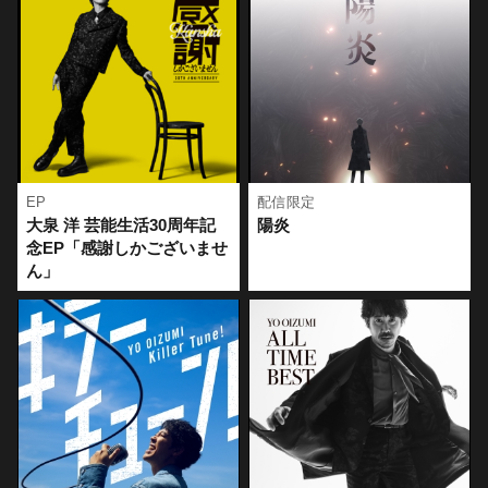
＜東京＞
入枚数分のエントリーカードを送付します。
日時：2026年10月30日(金)18:00開演
▶ご予約はこちら
場所：東京都内某所
https://www.hmv.co.jp/news/article/260724125/
招待人数：300人予定
＜ご購入に関する注意事項＞
＜大阪＞
[HMV&BOOKS online]
日時：2026年10月31日(土)15:00開演
※対象商品は、既にHMV&BOOKS onlineでご予約いただいてい
場所：大阪府内某所
る方も対象となります。
招待人数：265人予定
※エントリーカードは商品に同梱にて送付致します。
EP
配信限定
※オリジナル特典「A4クリアファイル - A ver.」は商品に同梱
大泉 洋 芸能生活30周年記
陽炎
※全会場、全席指定となります。
この日のために用意された新曲の数々や、ファンがこよなく愛
しお送りいたします。
念EP「感謝しかございませ
する定番曲を惜しみなく披露。
※対象商品1点につき1枚のエントリーカードが付与されます。
【エントリーカード配布期間】
ん」
バラエティ豊かなセットリストと盤石なトークで会場を沸か
エントリーカード1枚につき、１口ご応募いただけます。商品を
～9月6日(日)23:59
せ、
複数点ご購入の場合、複数口ご応募が可能です。
※9月６日（日）23:59までに決済が完了している商品が配布対
約3時間にわたるステージはあっという間に感じられる濃密な時
※ご当選は各会場おひとり様1口までとなります。
象となります
間となった。
[Loppi端末でのご購入]
【対象商品】
Loppi端末TOP画面の「各種番号をお持ちの方」より、商品番号
2026年8月12日（水）発売
を入力し店内レジにて代金をお支払い下さい。
「大泉 洋 芸能生活30周年記念EP「感謝しかございません」
・・・
◎初回限定盤[CD+Blu-ray] 5,280円 (税込) / AZCS-19001
商品番号
◎通常盤[CD only] 2,750円 (税込) / AZCS-10001
●AW16802183：大泉 洋 芸能生活30周年記念EP「感謝しかござ
※オリジナル特典「A4クリアファイル - A ver.」を1:1で付与い