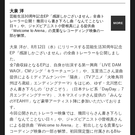
大泉 洋
芸能生活30周年記念EP「感謝しかございません」全曲ト
レーラー公開！ 幾田りら書き下ろし曲「なんてことない
MORE
日々」や、ジャズピアニスト小曽根真による提供曲
「Welcome to Arena」の貴重なレコーディング映像の一
部が解禁。
https://youtu.be/3gHOU_EyvOs
⼤泉 洋が、8月12日（水）にリリースする芸能生活30周年記念
EP『感謝しかございません』の全曲トレーラーを公開しまし
【商品概要】
た。
大泉 洋 芸能生活30周年記念EP「感謝しかございません」
全7曲収録となるEPは、自身が出演する第一興商「LIVE DAM
2026年8月12日（水）発売
WAO!」CMソング「キラーチューン！」や、玉置浩二さん楽曲
＜予約購入リンク＞
提供によるミディアムナンバー「陽炎」（TVアニメ「火喰鳥羽
https://yooizumi.lnk.to/30th_anniversary_EP
州ぼろ鳶組」エンディングテーマ）をはじめ、ゆず・北川悠仁
さん書き下ろしの「ひざこぞう」（日本テレビ系「DayDay.」7
月エンディングテーマ）、スキマスイッチさん提供の「みんな
のYEAH!!!」など豪華アーティスト陣に参加いただいておりま
す。
今回公開されたトレーラー映像では、幾田りらさん書き下ろし
曲「なんてことない日々」や、ジャズピアニスト小曽根真さん
による提供曲「Welcome to Arena」と、初出しとなる貴重なレ
コーディング映像の一部が解禁。初回限定盤に付属されるBlu-