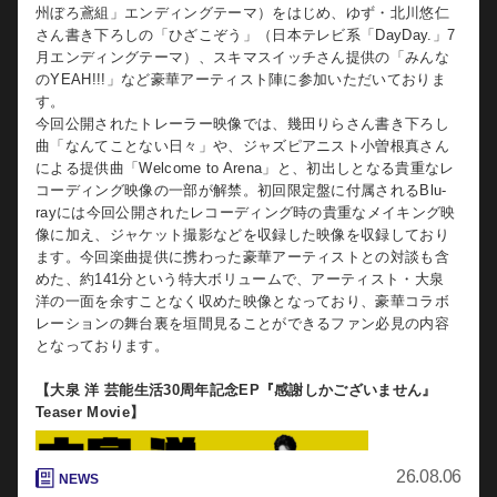
州ぼろ鳶組」エンディングテーマ）をはじめ、ゆず・北川悠仁
さん書き下ろしの「ひざこぞう」（日本テレビ系「DayDay.」7
月エンディングテーマ）、スキマスイッチさん提供の「みんな
のYEAH!!!」など豪華アーティスト陣に参加いただいておりま
す。
今回公開されたトレーラー映像では、幾田りらさん書き下ろし
曲「なんてことない日々」や、ジャズピアニスト小曽根真さん
による提供曲「Welcome to Arena」と、初出しとなる貴重なレ
コーディング映像の一部が解禁。初回限定盤に付属されるBlu-
rayには今回公開されたレコーディング時の貴重なメイキング映
像に加え、ジャケット撮影などを収録した映像を収録しており
ます。今回楽曲提供に携わった豪華アーティストとの対談も含
めた、約141分という特大ボリュームで、アーティスト・大泉
洋の一面を余すことなく収めた映像となっており、豪華コラボ
レーションの舞台裏を垣間見ることができるファン必見の内容
となっております。
【大泉 洋 芸能生活30周年記念EP『感謝しかございません』
Teaser Movie】
26.08.06
NEWS