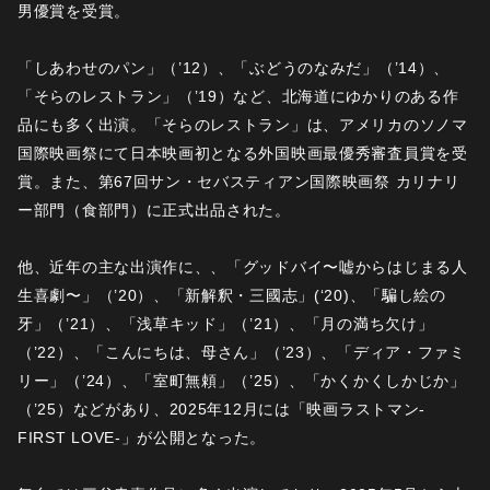
男優賞を受賞。
「しあわせのパン」（’12）、「ぶどうのなみだ」（’14）、
「そらのレストラン」（’19）など、北海道にゆかりのある作
品にも多く出演。「そらのレストラン」は、アメリカのソノマ
国際映画祭にて日本映画初となる外国映画最優秀審査員賞を受
賞。また、第67回サン・セバスティアン国際映画祭 カリナリ
ー部門（食部門）に正式出品された。
他、近年の主な出演作に、、「グッドバイ〜嘘からはじまる人
生喜劇〜」（’20）、「新解釈・三國志」(‘20)、「騙し絵の
牙」（’21）、「浅草キッド」（’21）、「月の満ち欠け」
（’22）、「こんにちは、母さん」（’23）、「ディア・ファミ
リー」（’24）、「室町無頼」（’25）、「かくかくしかじか」
（’25）などがあり、2025年12月には「映画ラストマン-
FIRST LOVE-」が公開となった。