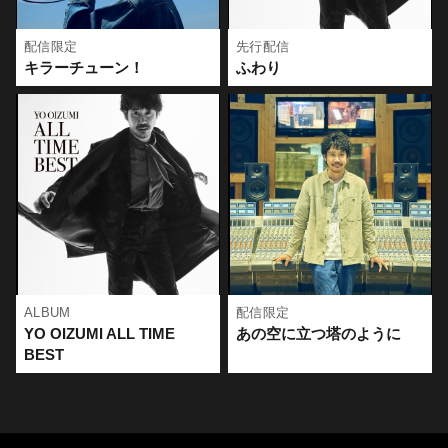
いません」【初回限定盤】(CD+Blu-ray)
たします。
●AW16802184：大泉 洋 芸能生活30周年記念EP「感謝しかござ
※オリジナル特典は規定数に達し次第終了となります。
配信限定
先行配信
いません」
キラーチューン！
ふわり
・・・
【応募方法（HMV&BOOKS online/Loppi）】
※Loppi端末から排出される「申込券」をお持ちになり、30分以
①対象商品のご購入
内にご注文いただいた店舗のレジにてお支払いください。
期間内に対象商品を当サイト（HMV&BOOKS online）・Loppi
※お支払いには「現金」「クレジットカード」「QRコード決
歓喜に包まれた北海きたえーる。
にてご購入いただいた方に商品同梱にてエントリーカードをお
済」「電子マネー」等がご利用いただけます。
大泉の地元・北海道で迎えた開幕を会場全体が祝福した。
渡しいたします。
※購入代金をお支払い後のキャンセルは一切お受けできませ
ん。
＜ご購入期間＞
※ローソン店内Loppiでのご購入の場合、ご予約された店舗での
～2026年9月6日(日)23:59
お受け取りとなります。
※期間内でも商品の上限に達した場合は受付終了となります。
※エントリーカードは商品に同梱されております。
※期日までにご予約・ご購入いただいた方に商品と同梱でご購
※受取可能期間はご案内する受取可能日から7日です。
入枚数分のエントリーカードを送付します。
※既にご予約済のお客様もイベント応募抽選の対象となりま
▶ご予約はこちら
す。
ALBUM
配信限定
https://www.hmv.co.jp/news/article/260724125/
※販売期間、発売日、仕様は変更になる場合がございます。
YO OIZUMI ALL TIME
あの空に立つ塔のように
※数量限定のため、期間内でも完売となる場合がございます。
BEST
＜ご購入に関する注意事項＞
[HMV&BOOKS online]
＜エントリー期間＞
※対象商品は、既にHMV&BOOKS onlineでご予約いただいてい
2026年8月12日(水)10:00～2026年9月23日(水)23:59
る方も対象となります。
終演後、共にステージを創り上げたメンバーと。
※エントリーカードは商品に同梱にて送付致します。
■お問い合わせ先