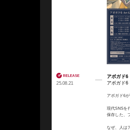
今回発売する
選・再編集
和の若者た
カバースト
旅をしなが
アボガド6
『Randam 
RELEASE
アボガド6
＜東京＞
アボガド6
25.08.21
【日時】
4月11日(火) 
アボガド6が
4月12日(水) 
4月13日(木) 
現代SNS
4月14日(金) 
保存した、
4月15日(土) 
4月16日(日) 
なぜ、人は