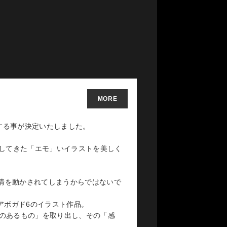
MORE
版する事が決定いたしました。
開してきた「エモ」いイラストを美しく
感情を動かされてしまうからではないで
、アボガド6のイラスト作品。
えのあるもの」を取り出し、その「感