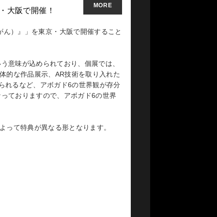
MORE
東京・大阪で開催！
み：けいがん）』」を東京・大阪で開催すること
いう意味が込められており、個展では、
体的な作品展示、AR技術を取り入れた
MORE
られるなど、アボガド6の世界観が存分
っておりますので、アボガド6の世界
KADOKAWAから出版する事が決定いたしま
によって特典が異なる形となります。
エイターで、「須田景凪/バルーン」の
Twitterフォロワー 220万人、
に留まらず、欧米やアジア圏のファンから
土の上で』、イラストを中心とした作品
おり、累計発行部数は30万部を突破し