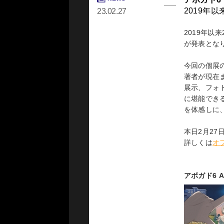
価格：1,55
2019年以
23.02.27
ISBN：9784
https://www
2019年以
が発表とな
今回の個展
RELEASE
アボガド6
著者が現在
最新画集『R
23.07.15
展示、フォ
に堪能でき
2023年8
を体感しに
した。
本日2月2
アボガド6
詳しくは
オ
アートワーク
Instag
も熱い注目
アボガド6 Ar
これまでマ
集として『
ております