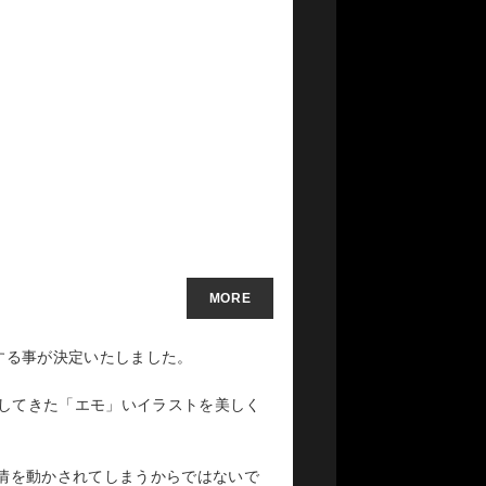
2023年の発表されたイラスト作品から厳
ることの苦しさ、自由への喜びーー。令
新のクリエイティブが結晶化する。
りこぼしてきたものを全部拾いに」行く
そこで何を思うのかーー。
MORE
版する事が決定いたしました。
開してきた「エモ」いイラストを美しく
感情を動かされてしまうからではないで