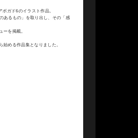
、アボガド6のイラスト作品。
えのあるもの」を取り出し、その「感
ューを掲載。
ら始める作品集となりました。
MORE
東京・大阪で開催！
み：けいがん）』」を東京・大阪で開催すること
いう意味が込められており、個展では、
体的な作品展示、AR技術を取り入れた
られるなど、アボガド6の世界観が存分