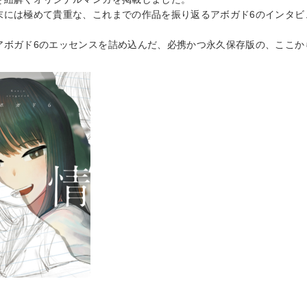
末には極めて貴重な、これまでの作品を振り返るアボガド6のインタビ
アボガド6のエッセンスを詰め込んだ、必携かつ永久保存版の、ここか
年8月21日