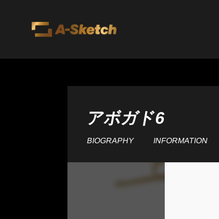
アボガド6
BIOGRAPHY
INFORMATION