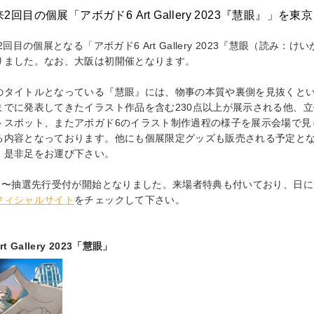
0円＋税
来2回目の個展「アボガド6 Art Gallery 2023『慧眼』」を
046076359
.kadokawa.co.jp/product/322503000706/
来2回目の個展となる「アボガド6 Art Gallery 2023『慧眼（読
りました。なお、大阪は初開催となります。
のタイトルとなっている『慧眼』には、物事の本質や裏側を見抜くと
までに発表してきたイラスト作品を含む230点以上が展示される他、立
andam Trip 彷徨』を8月31日に発売！
トスポット、またアボガド6のイラスト制作過程の様子を展示会場で見
る内容となっております。他にも個展限定グッズも販売される予定とな
月31日に、1年5ヶ月ぶりとなる最新の画集『Randam Trip 彷徨』を
、是非足をお運び下さい。
7日〜抽選先行受付が開始となりました。来場者特典も付いており、日
はネットを中心にイラスト/マンガ/映像など様々な分野で活動するクリ
フィシャルサイト
をチェックして下さい。
やMVなども手がけております。SNS上での創作活動が大きな話題を呼び、
ramフォロワー 130万人を越える支持を集めており、その影響力は国内
を受けております。
t Gallery 2023「慧眼」
ンガ単行本として『空っぽのやつがいっぱい』『やさしさいっぱいの
果実』、『剥製』、『上映』、『秘密』、『言葉』などを発表してきて
。