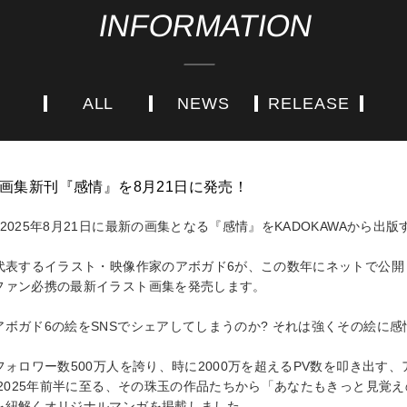
INFORMATION
ALL
NEWS
RELEASE
 画集新刊『感情』を8月21日に発売！
2025年8月21日に最新の画集となる『感情』をKADOKAWAから出
を代表するイラスト・映像作家のアボガド6が、この数年にネットで公
ファン必携の最新イラスト画集を発売します。
アボガド6の絵をSNSでシェアしてしまうのか? それは強くその絵に
フォロワー数500万人を誇り、時に2000万を超えるPV数を叩き出す
から2025年前半に至る、その珠玉の作品たちから「あなたもきっと見覚
を紐解くオリジナルマンガを掲載しました。