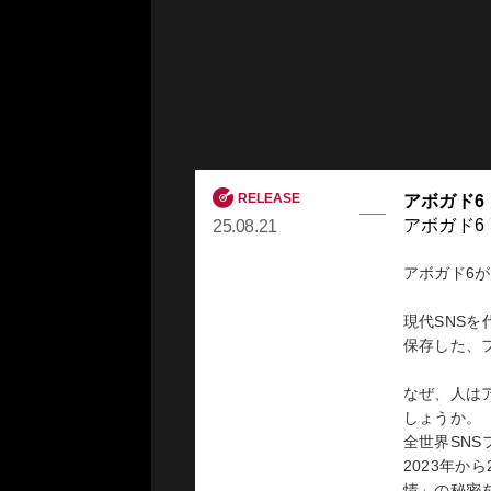
RELEASE
アボガド6
アボガド6
25.08.21
アボガド6が
現代SNS
保存した、
なぜ、人は
しょうか。
全世界SNS
2023年
情」の秘密