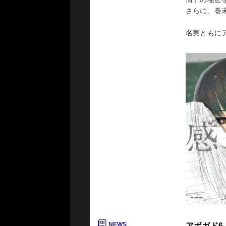
さらに、巻
名実ともに
発売：2025
NEWS
アボガド6