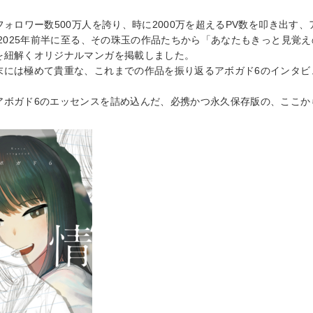
ERY JINGUMAE (東京都渋谷区神宮前4-25-28 2F)
フォロワー数500万人を誇り、時に2000万を超えるPV数を叩き出す
から2025年前半に至る、その珠玉の作品たちから「あなたもきっと見覚
を紐解くオリジナルマンガを掲載しました。
末には極めて貴重な、これまでの作品を振り返るアボガド6のインタビ
11:00〜21:00
年8月31日
10:30〜21:00
アボガド6のエッセンスを詰め込んだ、必携かつ永久保存版の、ここか
円+税
10:30〜18:00
4046061805
店 (大阪府大阪市北区梅田3-1-3 ルクア イーレ9F)
（東京・大阪共通）】
0(税込) 特典付
来2回目の個展「アボガド6 Art Gallery 2023『慧眼』」を
1,200(税込) 特典付
来2回目の個展となる「アボガド6 Art Gallery 2023『慧眼（読
ャル先行抽選受付＞
りました。なお、大阪は初開催となります。
7(月)18:00～3/5(日)23:59
ttps://w.pia.jp/t/avogado-6/
のタイトルとなっている『慧眼』には、物事の本質や裏側を見抜くと
までに発表してきたイラスト作品を含む230点以上が展示される他、立
＞
トスポット、またアボガド6のイラスト制作過程の様子を展示会場で見