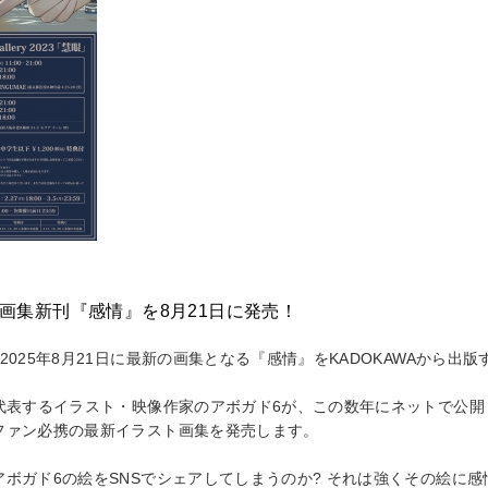
『Randam Trip 彷徨』は、約一年ぶりとなる作品集。2021年から
された作品群を、フルカラーにてお届けする。社会の歪み、生きてい
ちの"リアル"な心情を誰よりもビビッドに描いてきたアボガド６の最
ーリーは、既刊『アメデオ旅行記』にも登場した二人の旅人が、「取
ら、世界の果てを目指すというもの。世界の果てを目指した二人は、
Trip 彷徨』
 画集新刊『感情』を8月21日に発売！
11:00〜21:00
2025年8月21日に最新の画集となる『感情』をKADOKAWAから出
11:00〜21:00
11:00〜21:00
を代表するイラスト・映像作家のアボガド6が、この数年にネットで公
11:00〜21:00
ファン必携の最新イラスト画集を発売します。
10:00〜21:00
10:00〜18:00
アボガド6の絵をSNSでシェアしてしまうのか? それは強くその絵に