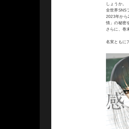
【会場】
しょうか。
MIL GALL
全世界SNS
2023年
＜大阪＞
情」の秘密
【日時】
さらに、巻
4月28日(金) 
発売：2023
4月29日(土) 
名実ともに
価格：1400
4月30日(日) 
ISBN：978-
【会場】
梅田 蔦屋書
【チケット
NEWS
アボガド6
大人 ¥1,80
2019年以
23.02.27
中学生以下 ¥
2019年以
＜オフィシ
が発表とな
受付期間：2/2
受付URL：
h
今回の個展
著者が現在
＜一般発売
展示、フォ